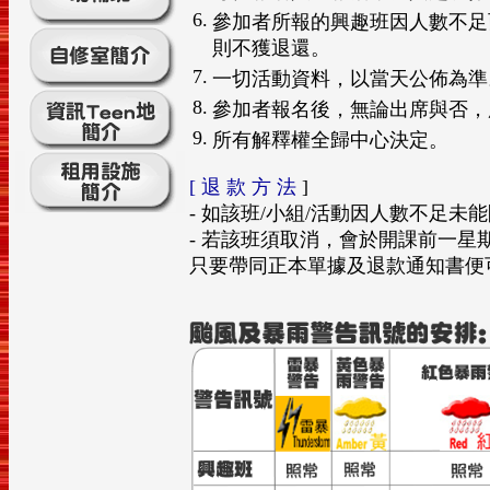
6.
參加者所報的興趣班因人數不足
則不獲退還。
7.
一切活動資料，以當天公佈為準
8.
參加者報名後，無論出席與否，
9.
所有解釋權全歸中心決定。
[ 退 款 方 法
]
- 如該班/小組/活動因人數不足未
- 若該班須取消，會於開課前一星
只要帶同正本單據及退款通知書便