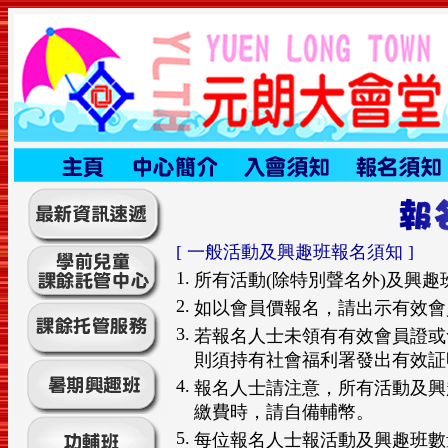
[ 一般活動及興趣班報名須知 ]
1.
所有活動(除特別聲名外)及興
2.
如以會員價報名，請出示有效會
3.
若報名人士未領有有效會員證或
則須持有社會福利署發出有效証
4.
報名人士請注意，所有活動及興
繳費時，請自備輔幣。
5.
每位報名人士報活動及興趣班數